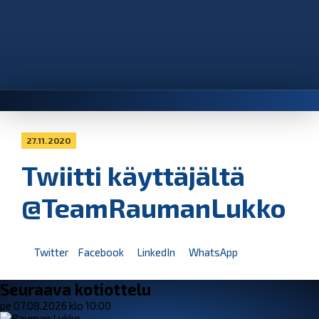
27.11.2020
Twiitti käyttäjältä
@TeamRaumanLukko
Twitter
Facebook
LinkedIn
WhatsApp
Seuraava kotiottelu
pe 07.08.2026 klo 10:00