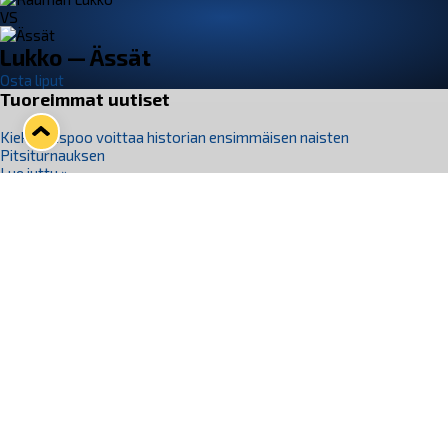
VS
Lukko — Ässät
Osta liput
Tuoreimmat uutiset
Kiekko-Espoo voittaa historian ensimmäisen naisten
Pitsiturnauksen
Lue juttu »
Pitsiturnauksen päiväliput on loppuunmyyty – Pitsitunnelmaan
pääset myös Marina Vistan terassilla
Lue juttu »
Lukko ja pirkanmaalainen vaatevalmistaja Nousu yhteistyöhön
Lue juttu »
Aapo Vanninen Nuorten Leijonien mukana
Lue juttu »
Rauman Lukko Oy on ostanut Marina Vista Oy:n liiketoiminnan
Raumalta
Lue juttu »