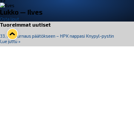
VS
Lukko — Ilves
Osta liput
Tuoreimmat uutiset
33. Pitsiturnaus päätökseen – HPK nappasi Knypyl-pystin
Lue juttu »
Otteluliput juhlakaudelle 26–27 nyt myynnissä!
Lue juttu »
Kiekko-Espoo voittaa historian ensimmäisen naisten
Pitsiturnauksen
Lue juttu »
Pitsiturnauksen päiväliput on loppuunmyyty – Pitsitunnelmaan
pääset myös Marina Vistan terassilla
Lue juttu »
Lukko ja pirkanmaalainen vaatevalmistaja Nousu yhteistyöhön
Lue juttu »
Seuraa Lukkoa somessa