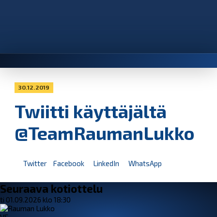
30.12.2019
Twiitti käyttäjältä
@TeamRaumanLukko
Twitter
Facebook
LinkedIn
WhatsApp
Seuraava kotiottelu
ti 01.09.2026 klo 18:30