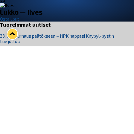
VS
Lukko — Ilves
Osta liput
Tuoreimmat uutiset
33. Pitsiturnaus päätökseen – HPK nappasi Knypyl-pystin
Lue juttu »
Otteluliput juhlakaudelle 26–27 nyt myynnissä!
Lue juttu »
Kiekko-Espoo voittaa historian ensimmäisen naisten
Pitsiturnauksen
Lue juttu »
Pitsiturnauksen päiväliput on loppuunmyyty – Pitsitunnelmaan
pääset myös Marina Vistan terassilla
Lue juttu »
Lukko ja pirkanmaalainen vaatevalmistaja Nousu yhteistyöhön
Lue juttu »
Seuraa Lukkoa somessa