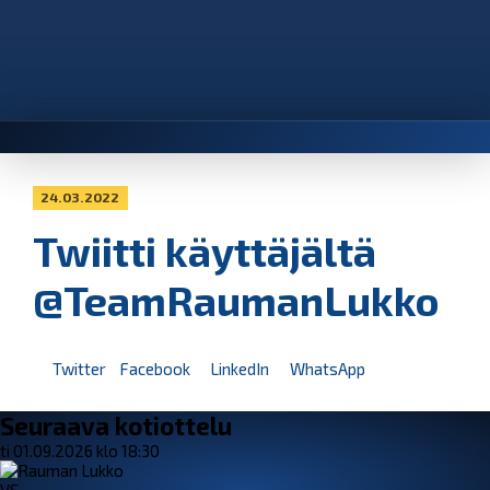
24.03.2022
Twiitti käyttäjältä
@TeamRaumanLukko
Twitter
Facebook
LinkedIn
WhatsApp
Seuraava kotiottelu
ti 01.09.2026 klo 18:30