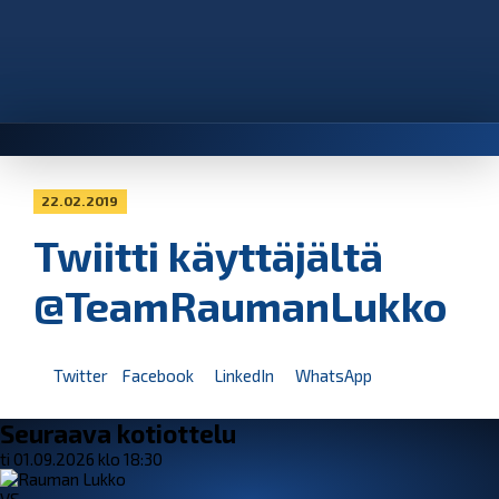
22.02.2019
Twiitti käyttäjältä
@TeamRaumanLukko
Twitter
Facebook
LinkedIn
WhatsApp
Seuraava kotiottelu
ti 01.09.2026 klo 18:30