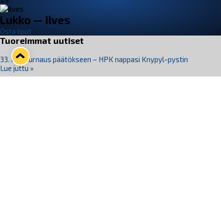
VS
Lukko — Ilves
Osta liput
Tuoreimmat uutiset
33. Pitsiturnaus päätökseen – HPK nappasi Knypyl-pystin
Lue juttu »
Otteluliput juhlakaudelle 26–27 nyt myynnissä!
Lue juttu »
Kiekko-Espoo voittaa historian ensimmäisen naisten
Pitsiturnauksen
Lue juttu »
Pitsiturnauksen päiväliput on loppuunmyyty – Pitsitunnelmaan
pääset myös Marina Vistan terassilla
Lue juttu »
Lukko ja pirkanmaalainen vaatevalmistaja Nousu yhteistyöhön
Lue juttu »
Seuraa Lukkoa somessa