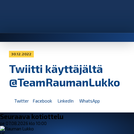
30.12.2022
Twiitti käyttäjältä
@TeamRaumanLukko
Twitter
Facebook
LinkedIn
WhatsApp
Seuraava kotiottelu
pe 07.08.2026 klo 10:00