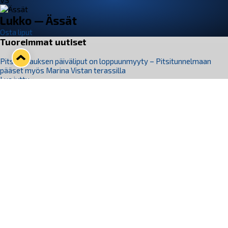
VS
Lukko — Ässät
Osta liput
Tuoreimmat uutiset
Pitsiturnauksen päiväliput on loppuunmyyty – Pitsitunnelmaan
pääset myös Marina Vistan terassilla
Lue juttu »
Lukko ja pirkanmaalainen vaatevalmistaja Nousu yhteistyöhön
Lue juttu »
Aapo Vanninen Nuorten Leijonien mukana
Lue juttu »
Rauman Lukko Oy on ostanut Marina Vista Oy:n liiketoiminnan
Raumalta
Lue juttu »
Varausviikonloppu oli kiireinen Jakub Florisille
Lue juttu »
Seuraa Lukkoa somessa