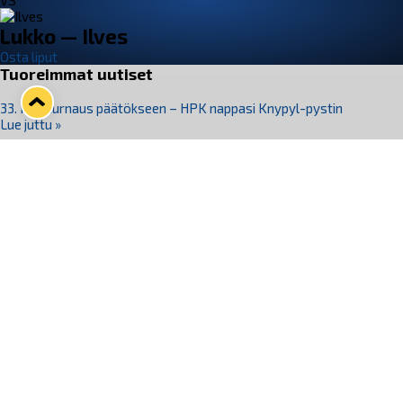
VS
Lukko — Ilves
Osta liput
Tuoreimmat uutiset
33. Pitsiturnaus päätökseen – HPK nappasi Knypyl-pystin
Lue juttu »
Otteluliput juhlakaudelle 26–27 nyt myynnissä!
Lue juttu »
Kiekko-Espoo voittaa historian ensimmäisen naisten
Pitsiturnauksen
Lue juttu »
Pitsiturnauksen päiväliput on loppuunmyyty – Pitsitunnelmaan
pääset myös Marina Vistan terassilla
Lue juttu »
Lukko ja pirkanmaalainen vaatevalmistaja Nousu yhteistyöhön
Lue juttu »
Seuraa Lukkoa somessa