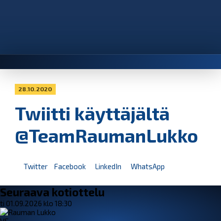
28.10.2020
Twiitti käyttäjältä
@TeamRaumanLukko
Twitter
Facebook
LinkedIn
WhatsApp
Seuraava kotiottelu
ti 01.09.2026 klo 18:30