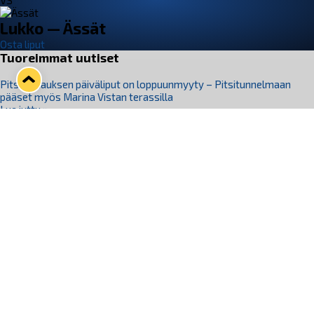
VS
Lukko — Ässät
Osta liput
Tuoreimmat uutiset
Pitsiturnauksen päiväliput on loppuunmyyty – Pitsitunnelmaan
pääset myös Marina Vistan terassilla
Lue juttu »
Lukko ja pirkanmaalainen vaatevalmistaja Nousu yhteistyöhön
Lue juttu »
Aapo Vanninen Nuorten Leijonien mukana
Lue juttu »
Rauman Lukko Oy on ostanut Marina Vista Oy:n liiketoiminnan
Raumalta
Lue juttu »
Varausviikonloppu oli kiireinen Jakub Florisille
Lue juttu »
Seuraa Lukkoa somessa