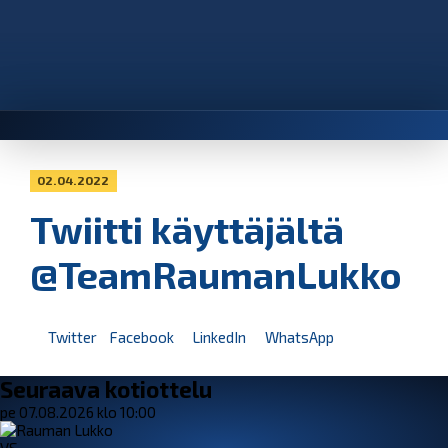
02.04.2022
Twiitti käyttäjältä
@TeamRaumanLukko
Twitter
Facebook
LinkedIn
WhatsApp
Seuraava kotiottelu
pe 07.08.2026 klo 10:00