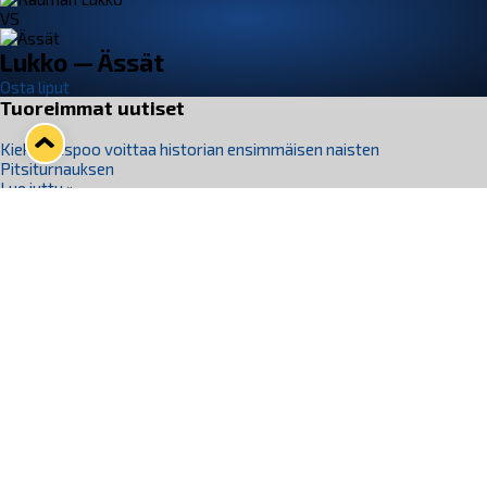
VS
Lukko — Ässät
Osta liput
Tuoreimmat uutiset
Kiekko-Espoo voittaa historian ensimmäisen naisten
Pitsiturnauksen
Lue juttu »
Pitsiturnauksen päiväliput on loppuunmyyty – Pitsitunnelmaan
pääset myös Marina Vistan terassilla
Lue juttu »
Lukko ja pirkanmaalainen vaatevalmistaja Nousu yhteistyöhön
Lue juttu »
Aapo Vanninen Nuorten Leijonien mukana
Lue juttu »
Rauman Lukko Oy on ostanut Marina Vista Oy:n liiketoiminnan
Raumalta
Lue juttu »