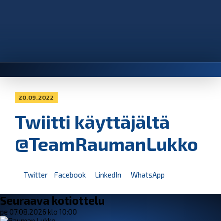
20.09.2022
Twiitti käyttäjältä
@TeamRaumanLukko
Twitter
Facebook
LinkedIn
WhatsApp
Seuraava kotiottelu
pe 07.08.2026 klo 10:00