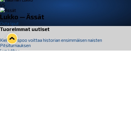
VS
Lukko — Ässät
Osta liput
Tuoreimmat uutiset
Kiekko-Espoo voittaa historian ensimmäisen naisten
Pitsiturnauksen
Lue juttu »
Pitsiturnauksen päiväliput on loppuunmyyty – Pitsitunnelmaan
pääset myös Marina Vistan terassilla
Lue juttu »
Lukko ja pirkanmaalainen vaatevalmistaja Nousu yhteistyöhön
Lue juttu »
Aapo Vanninen Nuorten Leijonien mukana
Lue juttu »
Rauman Lukko Oy on ostanut Marina Vista Oy:n liiketoiminnan
Raumalta
Lue juttu »