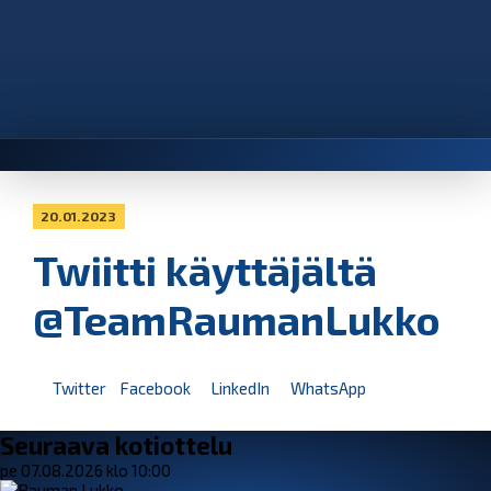
20.01.2023
Twiitti käyttäjältä
@TeamRaumanLukko
Twitter
Facebook
LinkedIn
WhatsApp
Seuraava kotiottelu
pe 07.08.2026 klo 10:00