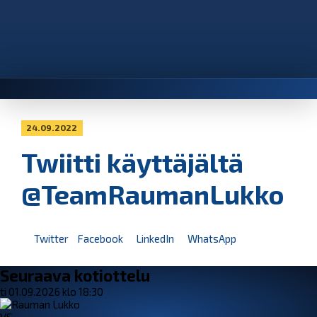
24.09.2022
Twiitti käyttäjältä
@TeamRaumanLukko
Twitter
Facebook
LinkedIn
WhatsApp
Seuraava kotiottelu
ti 01.09.2026 klo 18:30