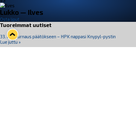
VS
Lukko — Ilves
Osta liput
Tuoreimmat uutiset
33. Pitsiturnaus päätökseen – HPK nappasi Knypyl-pystin
Lue juttu »
Otteluliput juhlakaudelle 26–27 nyt myynnissä!
Lue juttu »
Kiekko-Espoo voittaa historian ensimmäisen naisten
Pitsiturnauksen
Lue juttu »
Pitsiturnauksen päiväliput on loppuunmyyty – Pitsitunnelmaan
pääset myös Marina Vistan terassilla
Lue juttu »
Lukko ja pirkanmaalainen vaatevalmistaja Nousu yhteistyöhön
Lue juttu »
Seuraa Lukkoa somessa