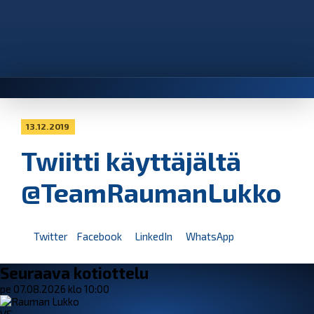
13.12.2019
Twiitti käyttäjältä
@TeamRaumanLukko
Twitter
Facebook
LinkedIn
WhatsApp
Seuraava kotiottelu
pe 07.08.2026 klo 10:00