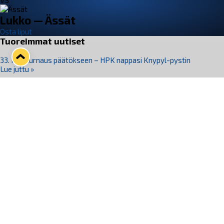
VS
Lukko — Ässät
Osta liput
Tuoreimmat uutiset
33. Pitsiturnaus päätökseen – HPK nappasi Knypyl-pystin
Lue juttu »
Otteluliput juhlakaudelle 26–27 nyt myynnissä!
Lue juttu »
Kiekko-Espoo voittaa historian ensimmäisen naisten
Pitsiturnauksen
Lue juttu »
Pitsiturnauksen päiväliput on loppuunmyyty – Pitsitunnelmaan
pääset myös Marina Vistan terassilla
Lue juttu »
Lukko ja pirkanmaalainen vaatevalmistaja Nousu yhteistyöhön
Lue juttu »
Seuraa Lukkoa somessa