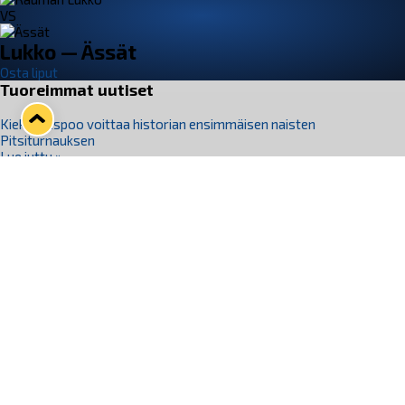
VS
Lukko — Ässät
Osta liput
Tuoreimmat uutiset
Kiekko-Espoo voittaa historian ensimmäisen naisten
Pitsiturnauksen
Lue juttu »
Pitsiturnauksen päiväliput on loppuunmyyty – Pitsitunnelmaan
pääset myös Marina Vistan terassilla
Lue juttu »
Lukko ja pirkanmaalainen vaatevalmistaja Nousu yhteistyöhön
Lue juttu »
Aapo Vanninen Nuorten Leijonien mukana
Lue juttu »
Rauman Lukko Oy on ostanut Marina Vista Oy:n liiketoiminnan
Raumalta
Lue juttu »