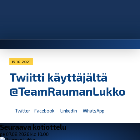
15.10.2021
Twiitti käyttäjältä
@TeamRaumanLukko
Twitter
Facebook
LinkedIn
WhatsApp
Seuraava kotiottelu
pe 07.08.2026 klo 10:00