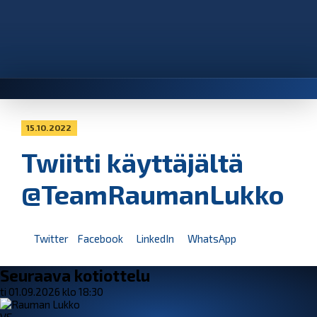
15.10.2022
Twiitti käyttäjältä
@TeamRaumanLukko
Twitter
Facebook
LinkedIn
WhatsApp
Seuraava kotiottelu
ti 01.09.2026 klo 18:30