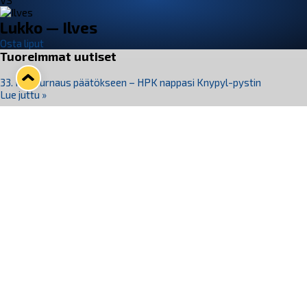
VS
Lukko — Ilves
Osta liput
Tuoreimmat uutiset
33. Pitsiturnaus päätökseen – HPK nappasi Knypyl-pystin
Lue juttu »
Otteluliput juhlakaudelle 26–27 nyt myynnissä!
Lue juttu »
Kiekko-Espoo voittaa historian ensimmäisen naisten
Pitsiturnauksen
Lue juttu »
Pitsiturnauksen päiväliput on loppuunmyyty – Pitsitunnelmaan
pääset myös Marina Vistan terassilla
Lue juttu »
Lukko ja pirkanmaalainen vaatevalmistaja Nousu yhteistyöhön
Lue juttu »
Seuraa Lukkoa somessa