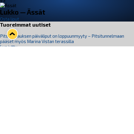
VS
Lukko — Ässät
Osta liput
Tuoreimmat uutiset
Pitsiturnauksen päiväliput on loppuunmyyty – Pitsitunnelmaan
pääset myös Marina Vistan terassilla
Lue juttu »
Lukko ja pirkanmaalainen vaatevalmistaja Nousu yhteistyöhön
Lue juttu »
Aapo Vanninen Nuorten Leijonien mukana
Lue juttu »
Rauman Lukko Oy on ostanut Marina Vista Oy:n liiketoiminnan
Raumalta
Lue juttu »
Varausviikonloppu oli kiireinen Jakub Florisille
Lue juttu »
Seuraa Lukkoa somessa