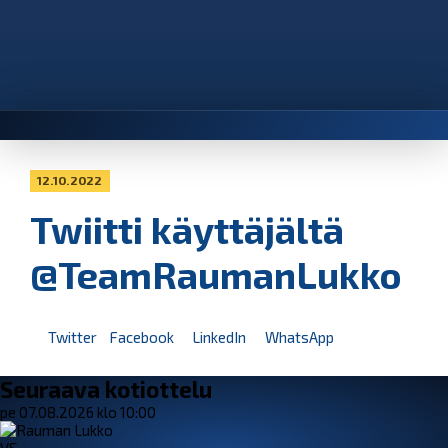
12.10.2022
Twiitti käyttäjältä
@TeamRaumanLukko
Twitter
Facebook
LinkedIn
WhatsApp
Seuraava kotiottelu
pe 07.08.2026 klo 10:00