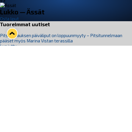
VS
Lukko — Ässät
Osta liput
Tuoreimmat uutiset
Pitsiturnauksen päiväliput on loppuunmyyty – Pitsitunnelmaan
pääset myös Marina Vistan terassilla
Lue juttu »
Lukko ja pirkanmaalainen vaatevalmistaja Nousu yhteistyöhön
Lue juttu »
Aapo Vanninen Nuorten Leijonien mukana
Lue juttu »
Rauman Lukko Oy on ostanut Marina Vista Oy:n liiketoiminnan
Raumalta
Lue juttu »
Varausviikonloppu oli kiireinen Jakub Florisille
Lue juttu »
Seuraa Lukkoa somessa