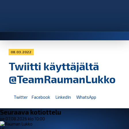
08.03.2022
Twiitti käyttäjältä
@TeamRaumanLukko
Twitter
Facebook
LinkedIn
WhatsApp
Seuraava kotiottelu
pe 07.08.2026 klo 10:00