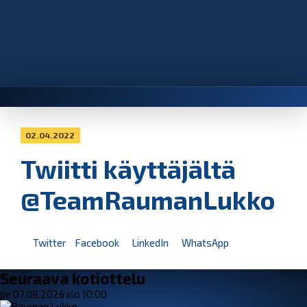
02.04.2022
Twiitti käyttäjältä
@TeamRaumanLukko
Twitter
Facebook
LinkedIn
WhatsApp
Seuraava kotiottelu
pe 07.08.2026 klo 10:00