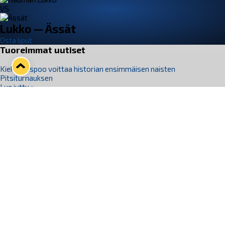
VS
Lukko — Ässät
Osta liput
Tuoreimmat uutiset
Kiekko-Espoo voittaa historian ensimmäisen naisten
Pitsiturnauksen
Lue juttu »
Pitsiturnauksen päiväliput on loppuunmyyty – Pitsitunnelmaan
pääset myös Marina Vistan terassilla
Lue juttu »
Lukko ja pirkanmaalainen vaatevalmistaja Nousu yhteistyöhön
Lue juttu »
Aapo Vanninen Nuorten Leijonien mukana
Lue juttu »
Rauman Lukko Oy on ostanut Marina Vista Oy:n liiketoiminnan
Raumalta
Lue juttu »