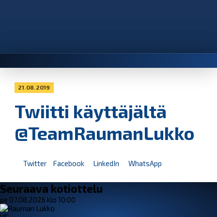
21.08.2019
Twiitti käyttäjältä
@TeamRaumanLukko
Twitter
Facebook
LinkedIn
WhatsApp
Seuraava kotiottelu
pe 07.08.2026 klo 10:00