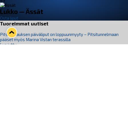
VS
Lukko — Ässät
Osta liput
Tuoreimmat uutiset
Pitsiturnauksen päiväliput on loppuunmyyty – Pitsitunnelmaan
pääset myös Marina Vistan terassilla
Lue juttu »
Lukko ja pirkanmaalainen vaatevalmistaja Nousu yhteistyöhön
Lue juttu »
Aapo Vanninen Nuorten Leijonien mukana
Lue juttu »
Rauman Lukko Oy on ostanut Marina Vista Oy:n liiketoiminnan
Raumalta
Lue juttu »
Varausviikonloppu oli kiireinen Jakub Florisille
Lue juttu »
Seuraa Lukkoa somessa