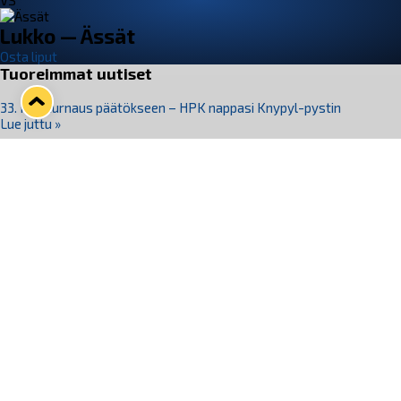
VS
Lukko — Ässät
Osta liput
Tuoreimmat uutiset
33. Pitsiturnaus päätökseen – HPK nappasi Knypyl-pystin
Lue juttu »
Otteluliput juhlakaudelle 26–27 nyt myynnissä!
Lue juttu »
Kiekko-Espoo voittaa historian ensimmäisen naisten
Pitsiturnauksen
Lue juttu »
Pitsiturnauksen päiväliput on loppuunmyyty – Pitsitunnelmaan
pääset myös Marina Vistan terassilla
Lue juttu »
Lukko ja pirkanmaalainen vaatevalmistaja Nousu yhteistyöhön
Lue juttu »
Seuraa Lukkoa somessa