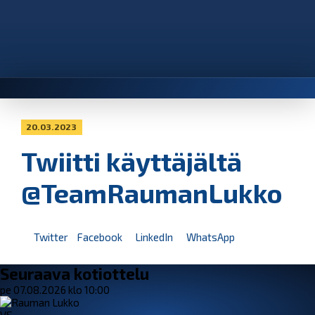
20.03.2023
Twiitti käyttäjältä
@TeamRaumanLukko
Twitter
Facebook
LinkedIn
WhatsApp
Seuraava kotiottelu
pe 07.08.2026 klo 10:00