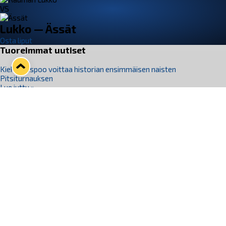
VS
Lukko — Ässät
Osta liput
Tuoreimmat uutiset
Kiekko-Espoo voittaa historian ensimmäisen naisten
Pitsiturnauksen
Lue juttu »
Pitsiturnauksen päiväliput on loppuunmyyty – Pitsitunnelmaan
pääset myös Marina Vistan terassilla
Lue juttu »
Lukko ja pirkanmaalainen vaatevalmistaja Nousu yhteistyöhön
Lue juttu »
Aapo Vanninen Nuorten Leijonien mukana
Lue juttu »
Rauman Lukko Oy on ostanut Marina Vista Oy:n liiketoiminnan
Raumalta
Lue juttu »