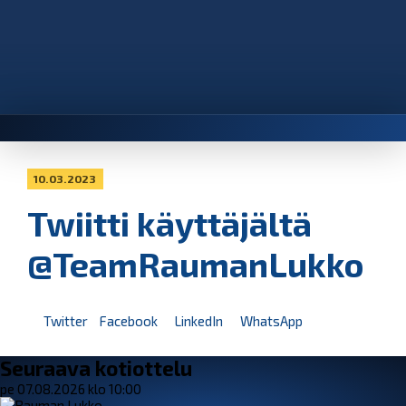
10.03.2023
Twiitti käyttäjältä
@TeamRaumanLukko
Twitter
Facebook
LinkedIn
WhatsApp
Seuraava kotiottelu
pe 07.08.2026 klo 10:00