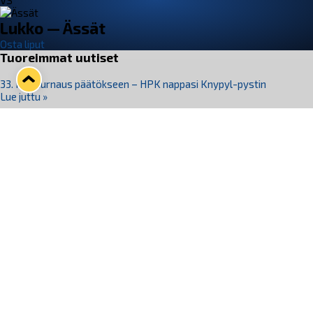
VS
Lukko — Ässät
Osta liput
Tuoreimmat uutiset
33. Pitsiturnaus päätökseen – HPK nappasi Knypyl-pystin
Lue juttu »
Otteluliput juhlakaudelle 26–27 nyt myynnissä!
Lue juttu »
Kiekko-Espoo voittaa historian ensimmäisen naisten
Pitsiturnauksen
Lue juttu »
Pitsiturnauksen päiväliput on loppuunmyyty – Pitsitunnelmaan
pääset myös Marina Vistan terassilla
Lue juttu »
Lukko ja pirkanmaalainen vaatevalmistaja Nousu yhteistyöhön
Lue juttu »
Seuraa Lukkoa somessa