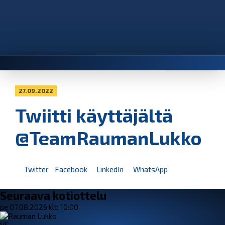
27.09.2022
Twiitti käyttäjältä
@TeamRaumanLukko
Twitter
Facebook
LinkedIn
WhatsApp
Seuraava kotiottelu
pe 07.08.2026 klo 10:00