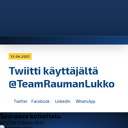
13.04.2021
Twiitti käyttäjältä
@TeamRaumanLukko
Twitter
Facebook
LinkedIn
WhatsApp
Seuraava kotiottelu
pe 07.08.2026 klo 10:00