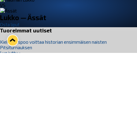
VS
Lukko — Ässät
Osta liput
Tuoreimmat uutiset
Kiekko-Espoo voittaa historian ensimmäisen naisten
Pitsiturnauksen
Lue juttu »
Pitsiturnauksen päiväliput on loppuunmyyty – Pitsitunnelmaan
pääset myös Marina Vistan terassilla
Lue juttu »
Lukko ja pirkanmaalainen vaatevalmistaja Nousu yhteistyöhön
Lue juttu »
Aapo Vanninen Nuorten Leijonien mukana
Lue juttu »
Rauman Lukko Oy on ostanut Marina Vista Oy:n liiketoiminnan
Raumalta
Lue juttu »