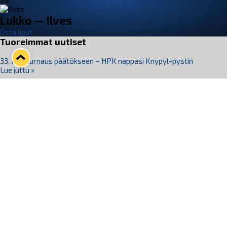
VS
Lukko — Ilves
Osta liput
Tuoreimmat uutiset
33. Pitsiturnaus päätökseen – HPK nappasi Knypyl-pystin
Lue juttu »
Otteluliput juhlakaudelle 26–27 nyt myynnissä!
Lue juttu »
Kiekko-Espoo voittaa historian ensimmäisen naisten
Pitsiturnauksen
Lue juttu »
Pitsiturnauksen päiväliput on loppuunmyyty – Pitsitunnelmaan
pääset myös Marina Vistan terassilla
Lue juttu »
Lukko ja pirkanmaalainen vaatevalmistaja Nousu yhteistyöhön
Lue juttu »
Seuraa Lukkoa somessa