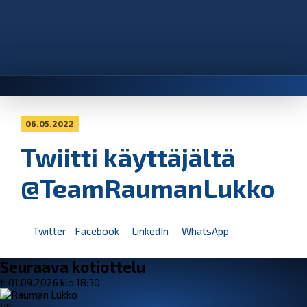
06.05.2022
Twiitti käyttäjältä
@TeamRaumanLukko
Twitter
Facebook
LinkedIn
WhatsApp
Seuraava kotiottelu
ti 01.09.2026 klo 18:30