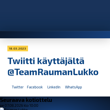
18.03.2023
Twiitti käyttäjältä
@TeamRaumanLukko
Twitter
Facebook
LinkedIn
WhatsApp
Seuraava kotiottelu
pe 07.08.2026 klo 10:00