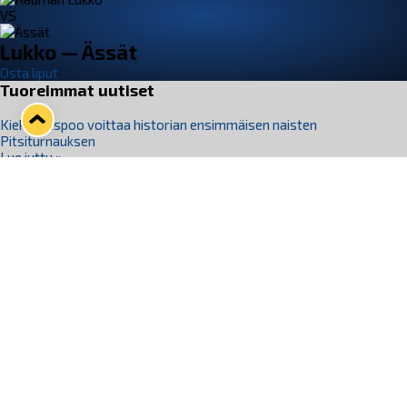
VS
Lukko — Ässät
Osta liput
Tuoreimmat uutiset
Kiekko-Espoo voittaa historian ensimmäisen naisten
Pitsiturnauksen
Lue juttu »
Pitsiturnauksen päiväliput on loppuunmyyty – Pitsitunnelmaan
pääset myös Marina Vistan terassilla
Lue juttu »
Lukko ja pirkanmaalainen vaatevalmistaja Nousu yhteistyöhön
Lue juttu »
Aapo Vanninen Nuorten Leijonien mukana
Lue juttu »
Rauman Lukko Oy on ostanut Marina Vista Oy:n liiketoiminnan
Raumalta
Lue juttu »