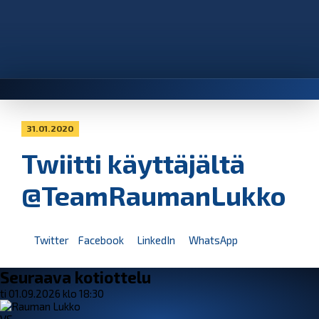
31.01.2020
Twiitti käyttäjältä
@TeamRaumanLukko
Twitter
Facebook
LinkedIn
WhatsApp
Seuraava kotiottelu
ti 01.09.2026 klo 18:30