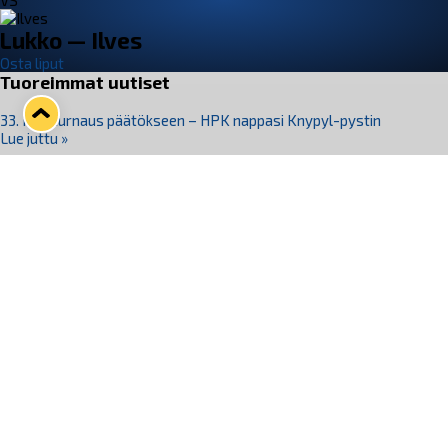
VS
Lukko — Ilves
Osta liput
Tuoreimmat uutiset
33. Pitsiturnaus päätökseen – HPK nappasi Knypyl-pystin
Lue juttu »
Otteluliput juhlakaudelle 26–27 nyt myynnissä!
Lue juttu »
Kiekko-Espoo voittaa historian ensimmäisen naisten
Pitsiturnauksen
Lue juttu »
Pitsiturnauksen päiväliput on loppuunmyyty – Pitsitunnelmaan
pääset myös Marina Vistan terassilla
Lue juttu »
Lukko ja pirkanmaalainen vaatevalmistaja Nousu yhteistyöhön
Lue juttu »
Seuraa Lukkoa somessa