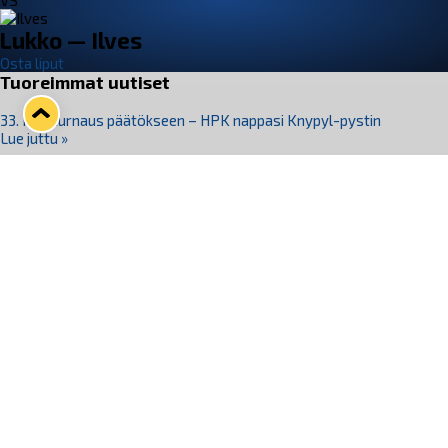
VS
Lukko — Ilves
Osta liput
Tuoreimmat uutiset
33. Pitsiturnaus päätökseen – HPK nappasi Knypyl-pystin
Lue juttu »
Otteluliput juhlakaudelle 26–27 nyt myynnissä!
Lue juttu »
Kiekko-Espoo voittaa historian ensimmäisen naisten
Pitsiturnauksen
Lue juttu »
Pitsiturnauksen päiväliput on loppuunmyyty – Pitsitunnelmaan
pääset myös Marina Vistan terassilla
Lue juttu »
Lukko ja pirkanmaalainen vaatevalmistaja Nousu yhteistyöhön
Lue juttu »
Seuraa Lukkoa somessa