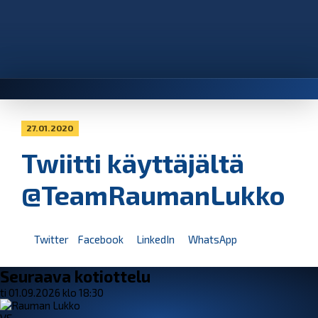
27.01.2020
Twiitti käyttäjältä
@TeamRaumanLukko
Twitter
Facebook
LinkedIn
WhatsApp
Seuraava kotiottelu
ti 01.09.2026 klo 18:30