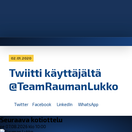
02.01.2020
Twiitti käyttäjältä
@TeamRaumanLukko
Twitter
Facebook
LinkedIn
WhatsApp
Seuraava kotiottelu
pe 07.08.2026 klo 10:00