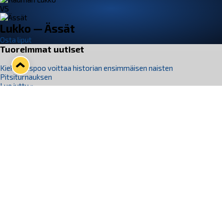
VS
Lukko — Ässät
Osta liput
Tuoreimmat uutiset
Kiekko-Espoo voittaa historian ensimmäisen naisten
Pitsiturnauksen
Lue juttu »
Pitsiturnauksen päiväliput on loppuunmyyty – Pitsitunnelmaan
pääset myös Marina Vistan terassilla
Lue juttu »
Lukko ja pirkanmaalainen vaatevalmistaja Nousu yhteistyöhön
Lue juttu »
Aapo Vanninen Nuorten Leijonien mukana
Lue juttu »
Rauman Lukko Oy on ostanut Marina Vista Oy:n liiketoiminnan
Raumalta
Lue juttu »