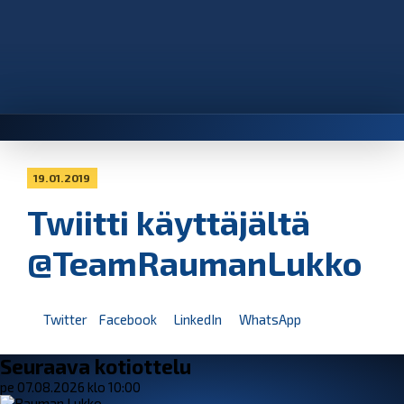
19.01.2019
Twiitti käyttäjältä
@TeamRaumanLukko
Twitter
Facebook
LinkedIn
WhatsApp
Seuraava kotiottelu
pe 07.08.2026 klo 10:00