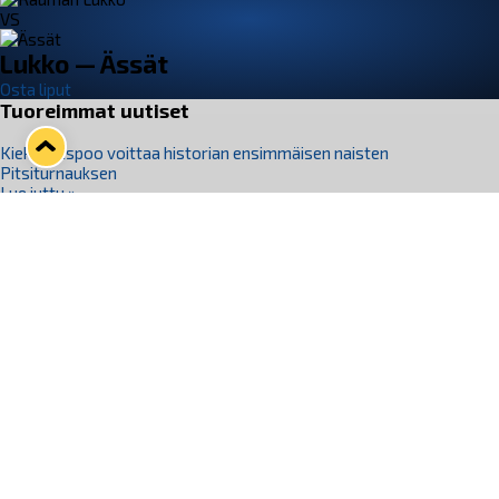
VS
Lukko — Ässät
Osta liput
Tuoreimmat uutiset
Kiekko-Espoo voittaa historian ensimmäisen naisten
Pitsiturnauksen
Lue juttu »
Pitsiturnauksen päiväliput on loppuunmyyty – Pitsitunnelmaan
pääset myös Marina Vistan terassilla
Lue juttu »
Lukko ja pirkanmaalainen vaatevalmistaja Nousu yhteistyöhön
Lue juttu »
Aapo Vanninen Nuorten Leijonien mukana
Lue juttu »
Rauman Lukko Oy on ostanut Marina Vista Oy:n liiketoiminnan
Raumalta
Lue juttu »