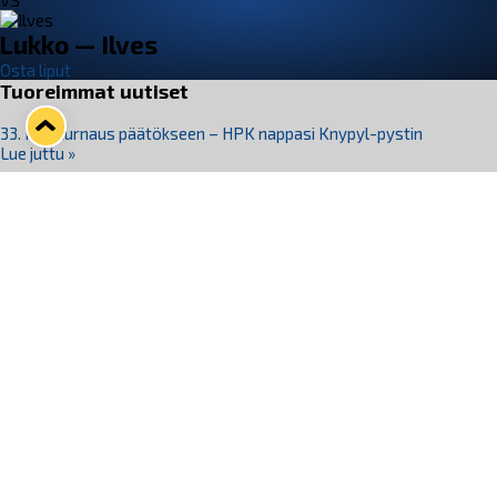
VS
Lukko — Ilves
Osta liput
Tuoreimmat uutiset
33. Pitsiturnaus päätökseen – HPK nappasi Knypyl-pystin
Lue juttu »
Otteluliput juhlakaudelle 26–27 nyt myynnissä!
Lue juttu »
Kiekko-Espoo voittaa historian ensimmäisen naisten
Pitsiturnauksen
Lue juttu »
Pitsiturnauksen päiväliput on loppuunmyyty – Pitsitunnelmaan
pääset myös Marina Vistan terassilla
Lue juttu »
Lukko ja pirkanmaalainen vaatevalmistaja Nousu yhteistyöhön
Lue juttu »
Seuraa Lukkoa somessa