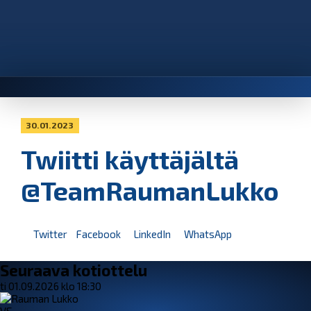
30.01.2023
Twiitti käyttäjältä
@TeamRaumanLukko
Twitter
Facebook
LinkedIn
WhatsApp
Seuraava kotiottelu
ti 01.09.2026 klo 18:30