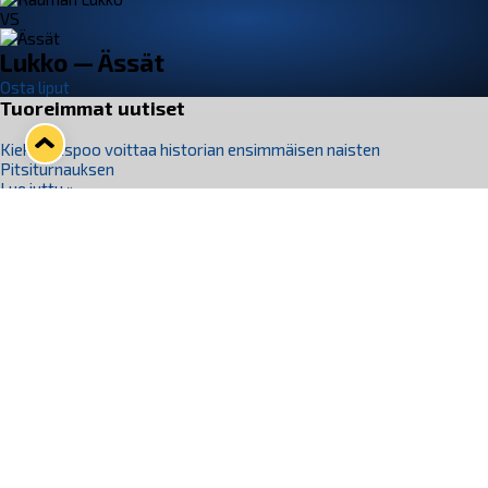
VS
Lukko — Ässät
Osta liput
Tuoreimmat uutiset
Kiekko-Espoo voittaa historian ensimmäisen naisten
Pitsiturnauksen
Lue juttu »
Pitsiturnauksen päiväliput on loppuunmyyty – Pitsitunnelmaan
pääset myös Marina Vistan terassilla
Lue juttu »
Lukko ja pirkanmaalainen vaatevalmistaja Nousu yhteistyöhön
Lue juttu »
Aapo Vanninen Nuorten Leijonien mukana
Lue juttu »
Rauman Lukko Oy on ostanut Marina Vista Oy:n liiketoiminnan
Raumalta
Lue juttu »