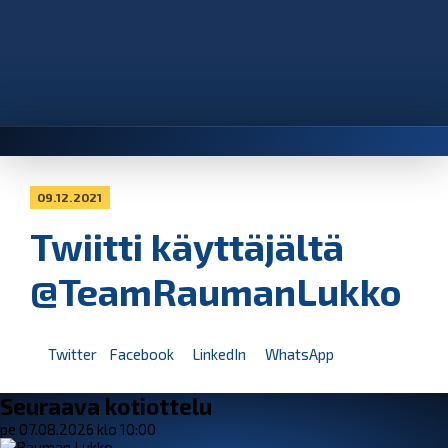
09.12.2021
Twiitti käyttäjältä
@TeamRaumanLukko
Twitter
Facebook
LinkedIn
WhatsApp
Seuraava kotiottelu
pe 07.08.2026 klo 10:00