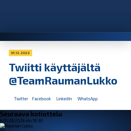
01.12.2022
Twiitti käyttäjältä
@TeamRaumanLukko
Twitter
Facebook
LinkedIn
WhatsApp
Seuraava kotiottelu
ti 01.09.2026 klo 18:30