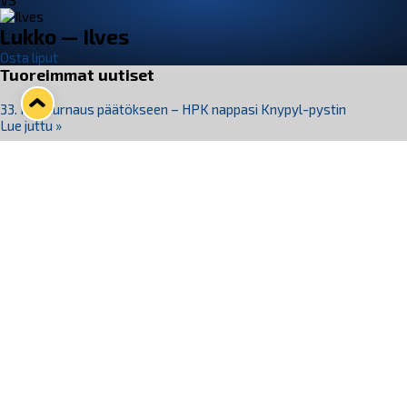
VS
Lukko — Ilves
Osta liput
Tuoreimmat uutiset
33. Pitsiturnaus päätökseen – HPK nappasi Knypyl-pystin
Lue juttu »
Otteluliput juhlakaudelle 26–27 nyt myynnissä!
Lue juttu »
Kiekko-Espoo voittaa historian ensimmäisen naisten
Pitsiturnauksen
Lue juttu »
Pitsiturnauksen päiväliput on loppuunmyyty – Pitsitunnelmaan
pääset myös Marina Vistan terassilla
Lue juttu »
Lukko ja pirkanmaalainen vaatevalmistaja Nousu yhteistyöhön
Lue juttu »
Seuraa Lukkoa somessa