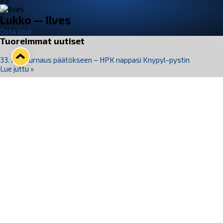
VS
Lukko — Ilves
Osta liput
Tuoreimmat uutiset
33. Pitsiturnaus päätökseen – HPK nappasi Knypyl-pystin
Lue juttu »
Otteluliput juhlakaudelle 26–27 nyt myynnissä!
Lue juttu »
Kiekko-Espoo voittaa historian ensimmäisen naisten
Pitsiturnauksen
Lue juttu »
Pitsiturnauksen päiväliput on loppuunmyyty – Pitsitunnelmaan
pääset myös Marina Vistan terassilla
Lue juttu »
Lukko ja pirkanmaalainen vaatevalmistaja Nousu yhteistyöhön
Lue juttu »
Seuraa Lukkoa somessa