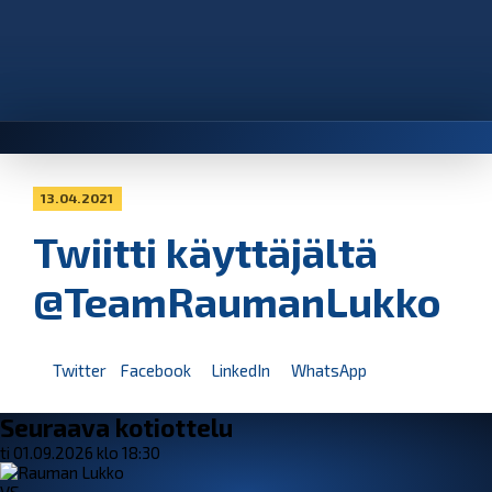
13.04.2021
Twiitti käyttäjältä
@TeamRaumanLukko
Twitter
Facebook
LinkedIn
WhatsApp
Seuraava kotiottelu
ti 01.09.2026 klo 18:30