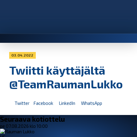
03.04.2022
Twiitti käyttäjältä
@TeamRaumanLukko
Twitter
Facebook
LinkedIn
WhatsApp
Seuraava kotiottelu
pe 07.08.2026 klo 10:00