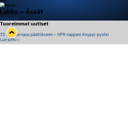
VS
Lukko — Ässät
Osta liput
Tuoreimmat uutiset
33. Pitsiturnaus päätökseen – HPK nappasi Knypyl-pystin
Lue juttu »
Otteluliput juhlakaudelle 26–27 nyt myynnissä!
Lue juttu »
Kiekko-Espoo voittaa historian ensimmäisen naisten
Pitsiturnauksen
Lue juttu »
Pitsiturnauksen päiväliput on loppuunmyyty – Pitsitunnelmaan
pääset myös Marina Vistan terassilla
Lue juttu »
Lukko ja pirkanmaalainen vaatevalmistaja Nousu yhteistyöhön
Lue juttu »
Seuraa Lukkoa somessa