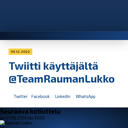
09.12.2022
Twiitti käyttäjältä
@TeamRaumanLukko
Twitter
Facebook
LinkedIn
WhatsApp
Seuraava kotiottelu
pe 07.08.2026 klo 10:00