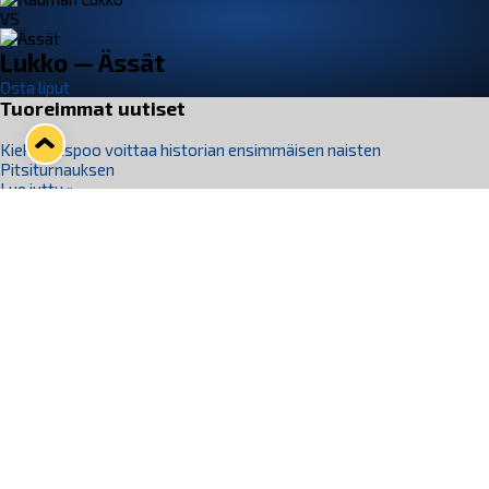
VS
Lukko — Ässät
Osta liput
Tuoreimmat uutiset
Kiekko-Espoo voittaa historian ensimmäisen naisten
Pitsiturnauksen
Lue juttu »
Pitsiturnauksen päiväliput on loppuunmyyty – Pitsitunnelmaan
pääset myös Marina Vistan terassilla
Lue juttu »
Lukko ja pirkanmaalainen vaatevalmistaja Nousu yhteistyöhön
Lue juttu »
Aapo Vanninen Nuorten Leijonien mukana
Lue juttu »
Rauman Lukko Oy on ostanut Marina Vista Oy:n liiketoiminnan
Raumalta
Lue juttu »