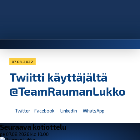
07.03.2022
Twiitti käyttäjältä
@TeamRaumanLukko
Twitter
Facebook
LinkedIn
WhatsApp
Seuraava kotiottelu
pe 07.08.2026 klo 10:00