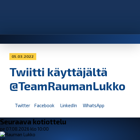
05.03.2022
Twiitti käyttäjältä
@TeamRaumanLukko
Twitter
Facebook
LinkedIn
WhatsApp
Seuraava kotiottelu
pe 07.08.2026 klo 10:00