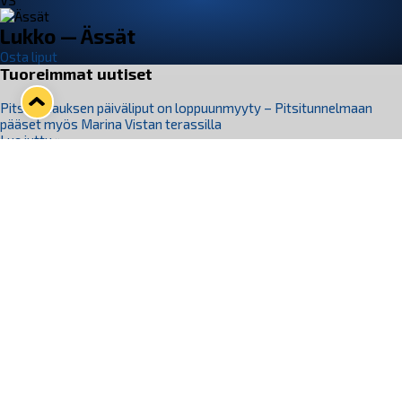
VS
Lukko — Ässät
Osta liput
Tuoreimmat uutiset
Pitsiturnauksen päiväliput on loppuunmyyty – Pitsitunnelmaan
pääset myös Marina Vistan terassilla
Lue juttu »
Lukko ja pirkanmaalainen vaatevalmistaja Nousu yhteistyöhön
Lue juttu »
Aapo Vanninen Nuorten Leijonien mukana
Lue juttu »
Rauman Lukko Oy on ostanut Marina Vista Oy:n liiketoiminnan
Raumalta
Lue juttu »
Varausviikonloppu oli kiireinen Jakub Florisille
Lue juttu »
Seuraa Lukkoa somessa