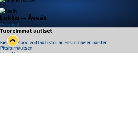
VS
Lukko — Ässät
Osta liput
Tuoreimmat uutiset
Kiekko-Espoo voittaa historian ensimmäisen naisten
Pitsiturnauksen
Lue juttu »
Pitsiturnauksen päiväliput on loppuunmyyty – Pitsitunnelmaan
pääset myös Marina Vistan terassilla
Lue juttu »
Lukko ja pirkanmaalainen vaatevalmistaja Nousu yhteistyöhön
Lue juttu »
Aapo Vanninen Nuorten Leijonien mukana
Lue juttu »
Rauman Lukko Oy on ostanut Marina Vista Oy:n liiketoiminnan
Raumalta
Lue juttu »