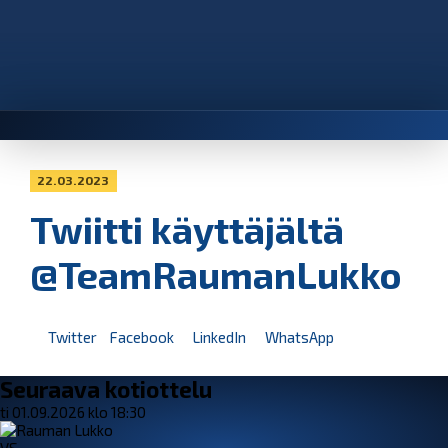
22.03.2023
Twiitti käyttäjältä
@TeamRaumanLukko
Twitter
Facebook
LinkedIn
WhatsApp
Seuraava kotiottelu
ti 01.09.2026 klo 18:30