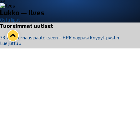
VS
Lukko — Ilves
Osta liput
Tuoreimmat uutiset
33. Pitsiturnaus päätökseen – HPK nappasi Knypyl-pystin
Lue juttu »
Otteluliput juhlakaudelle 26–27 nyt myynnissä!
Lue juttu »
Kiekko-Espoo voittaa historian ensimmäisen naisten
Pitsiturnauksen
Lue juttu »
Pitsiturnauksen päiväliput on loppuunmyyty – Pitsitunnelmaan
pääset myös Marina Vistan terassilla
Lue juttu »
Lukko ja pirkanmaalainen vaatevalmistaja Nousu yhteistyöhön
Lue juttu »
Seuraa Lukkoa somessa