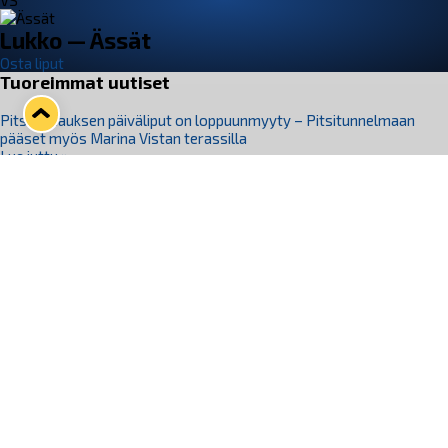
VS
Lukko — Ässät
Osta liput
Tuoreimmat uutiset
Pitsiturnauksen päiväliput on loppuunmyyty – Pitsitunnelmaan
pääset myös Marina Vistan terassilla
Lue juttu »
Lukko ja pirkanmaalainen vaatevalmistaja Nousu yhteistyöhön
Lue juttu »
Aapo Vanninen Nuorten Leijonien mukana
Lue juttu »
Rauman Lukko Oy on ostanut Marina Vista Oy:n liiketoiminnan
Raumalta
Lue juttu »
Varausviikonloppu oli kiireinen Jakub Florisille
Lue juttu »
Seuraa Lukkoa somessa