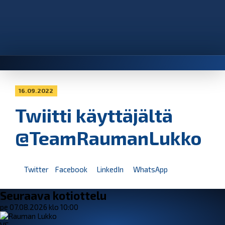
16.09.2022
Twiitti käyttäjältä
@TeamRaumanLukko
Twitter
Facebook
LinkedIn
WhatsApp
Seuraava kotiottelu
pe 07.08.2026 klo 10:00