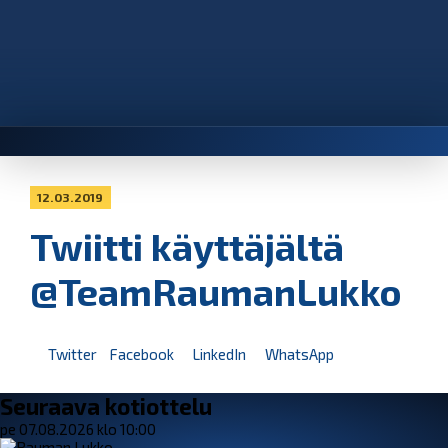
12.03.2019
Twiitti käyttäjältä
@TeamRaumanLukko
Twitter
Facebook
LinkedIn
WhatsApp
Seuraava kotiottelu
pe 07.08.2026 klo 10:00