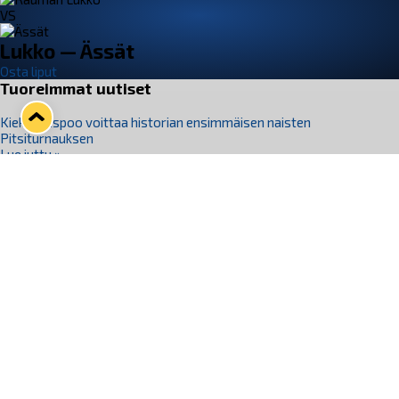
VS
Lukko — Ässät
Osta liput
Tuoreimmat uutiset
Kiekko-Espoo voittaa historian ensimmäisen naisten
Pitsiturnauksen
Lue juttu »
Pitsiturnauksen päiväliput on loppuunmyyty – Pitsitunnelmaan
pääset myös Marina Vistan terassilla
Lue juttu »
Lukko ja pirkanmaalainen vaatevalmistaja Nousu yhteistyöhön
Lue juttu »
Aapo Vanninen Nuorten Leijonien mukana
Lue juttu »
Rauman Lukko Oy on ostanut Marina Vista Oy:n liiketoiminnan
Raumalta
Lue juttu »