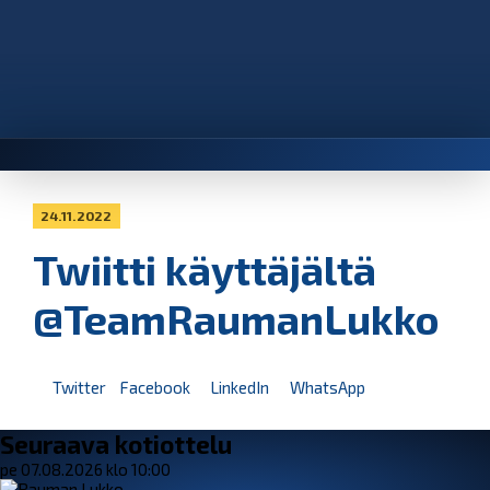
24.11.2022
Twiitti käyttäjältä
@TeamRaumanLukko
Twitter
Facebook
LinkedIn
WhatsApp
Seuraava kotiottelu
pe 07.08.2026 klo 10:00