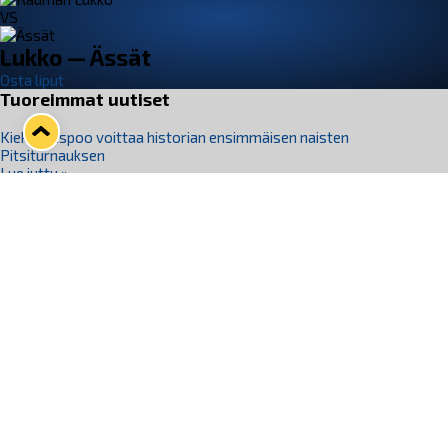
VS
Lukko — Ässät
Osta liput
Tuoreimmat uutiset
Kiekko-Espoo voittaa historian ensimmäisen naisten
Pitsiturnauksen
Lue juttu »
Pitsiturnauksen päiväliput on loppuunmyyty – Pitsitunnelmaan
pääset myös Marina Vistan terassilla
Lue juttu »
Lukko ja pirkanmaalainen vaatevalmistaja Nousu yhteistyöhön
Lue juttu »
Aapo Vanninen Nuorten Leijonien mukana
Lue juttu »
Rauman Lukko Oy on ostanut Marina Vista Oy:n liiketoiminnan
Raumalta
Lue juttu »