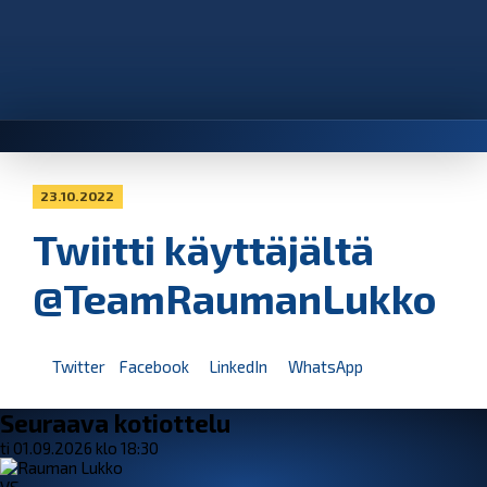
23.10.2022
Twiitti käyttäjältä
@TeamRaumanLukko
Twitter
Facebook
LinkedIn
WhatsApp
Seuraava kotiottelu
ti 01.09.2026 klo 18:30