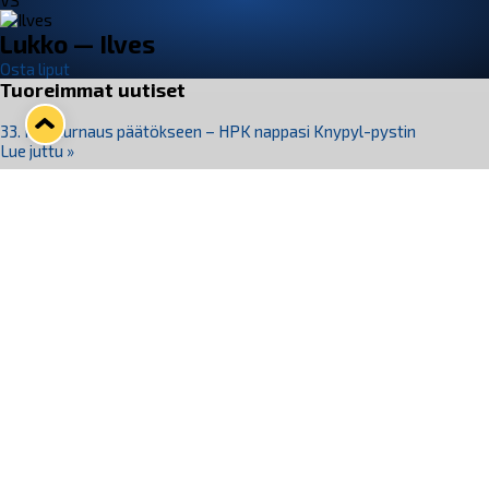
VS
Lukko — Ilves
Osta liput
Tuoreimmat uutiset
33. Pitsiturnaus päätökseen – HPK nappasi Knypyl-pystin
Lue juttu »
Otteluliput juhlakaudelle 26–27 nyt myynnissä!
Lue juttu »
Kiekko-Espoo voittaa historian ensimmäisen naisten
Pitsiturnauksen
Lue juttu »
Pitsiturnauksen päiväliput on loppuunmyyty – Pitsitunnelmaan
pääset myös Marina Vistan terassilla
Lue juttu »
Lukko ja pirkanmaalainen vaatevalmistaja Nousu yhteistyöhön
Lue juttu »
Seuraa Lukkoa somessa