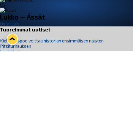
VS
Lukko — Ässät
Osta liput
Tuoreimmat uutiset
Kiekko-Espoo voittaa historian ensimmäisen naisten
Pitsiturnauksen
Lue juttu »
Pitsiturnauksen päiväliput on loppuunmyyty – Pitsitunnelmaan
pääset myös Marina Vistan terassilla
Lue juttu »
Lukko ja pirkanmaalainen vaatevalmistaja Nousu yhteistyöhön
Lue juttu »
Aapo Vanninen Nuorten Leijonien mukana
Lue juttu »
Rauman Lukko Oy on ostanut Marina Vista Oy:n liiketoiminnan
Raumalta
Lue juttu »