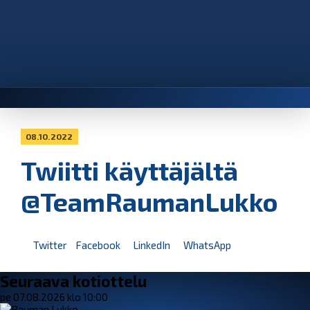
08.10.2022
Twiitti käyttäjältä
@TeamRaumanLukko
Twitter
Facebook
LinkedIn
WhatsApp
Seuraava kotiottelu
pe 07.08.2026 klo 10:00