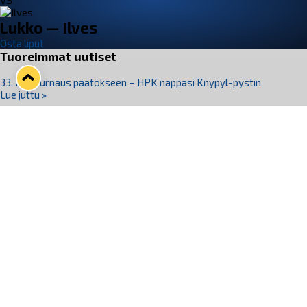
VS
Lukko — Ilves
Osta liput
Tuoreimmat uutiset
33. Pitsiturnaus päätökseen – HPK nappasi Knypyl-pystin
Lue juttu »
Otteluliput juhlakaudelle 26–27 nyt myynnissä!
Lue juttu »
Kiekko-Espoo voittaa historian ensimmäisen naisten
Pitsiturnauksen
Lue juttu »
Pitsiturnauksen päiväliput on loppuunmyyty – Pitsitunnelmaan
pääset myös Marina Vistan terassilla
Lue juttu »
Lukko ja pirkanmaalainen vaatevalmistaja Nousu yhteistyöhön
Lue juttu »
Seuraa Lukkoa somessa