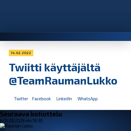
14.02.2022
Twiitti käyttäjältä
@TeamRaumanLukko
Twitter
Facebook
LinkedIn
WhatsApp
Seuraava kotiottelu
ti 01.09.2026 klo 18:30