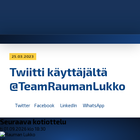
25.03.2023
Twiitti käyttäjältä
@TeamRaumanLukko
Twitter
Facebook
LinkedIn
WhatsApp
Seuraava kotiottelu
ti 01.09.2026 klo 18:30