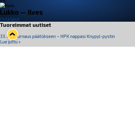
VS
Lukko — Ilves
Osta liput
Tuoreimmat uutiset
33. Pitsiturnaus päätökseen – HPK nappasi Knypyl-pystin
Lue juttu »
Otteluliput juhlakaudelle 26–27 nyt myynnissä!
Lue juttu »
Kiekko-Espoo voittaa historian ensimmäisen naisten
Pitsiturnauksen
Lue juttu »
Pitsiturnauksen päiväliput on loppuunmyyty – Pitsitunnelmaan
pääset myös Marina Vistan terassilla
Lue juttu »
Lukko ja pirkanmaalainen vaatevalmistaja Nousu yhteistyöhön
Lue juttu »
Seuraa Lukkoa somessa