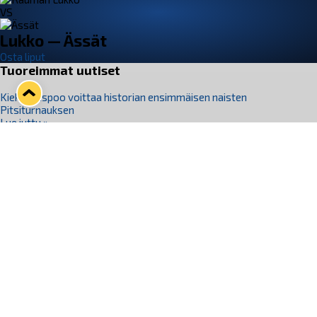
VS
Lukko — Ässät
Osta liput
Tuoreimmat uutiset
Kiekko-Espoo voittaa historian ensimmäisen naisten
Pitsiturnauksen
Lue juttu »
Pitsiturnauksen päiväliput on loppuunmyyty – Pitsitunnelmaan
pääset myös Marina Vistan terassilla
Lue juttu »
Lukko ja pirkanmaalainen vaatevalmistaja Nousu yhteistyöhön
Lue juttu »
Aapo Vanninen Nuorten Leijonien mukana
Lue juttu »
Rauman Lukko Oy on ostanut Marina Vista Oy:n liiketoiminnan
Raumalta
Lue juttu »