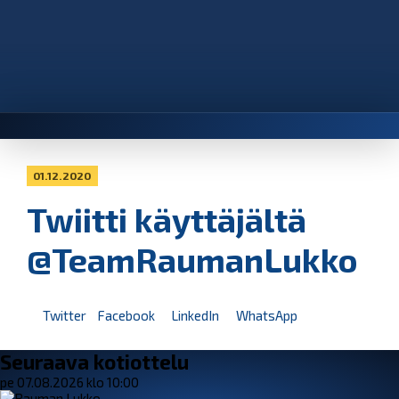
01.12.2020
Twiitti käyttäjältä
@TeamRaumanLukko
Twitter
Facebook
LinkedIn
WhatsApp
Seuraava kotiottelu
pe 07.08.2026 klo 10:00