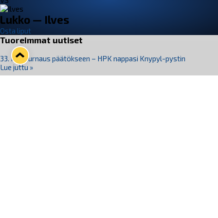
VS
Lukko — Ilves
Osta liput
Tuoreimmat uutiset
33. Pitsiturnaus päätökseen – HPK nappasi Knypyl-pystin
Lue juttu »
Otteluliput juhlakaudelle 26–27 nyt myynnissä!
Lue juttu »
Kiekko-Espoo voittaa historian ensimmäisen naisten
Pitsiturnauksen
Lue juttu »
Pitsiturnauksen päiväliput on loppuunmyyty – Pitsitunnelmaan
pääset myös Marina Vistan terassilla
Lue juttu »
Lukko ja pirkanmaalainen vaatevalmistaja Nousu yhteistyöhön
Lue juttu »
Seuraa Lukkoa somessa