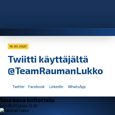
16.03.2021
Twiitti käyttäjältä
@TeamRaumanLukko
Twitter
Facebook
LinkedIn
WhatsApp
Seuraava kotiottelu
ti 01.09.2026 klo 18:30