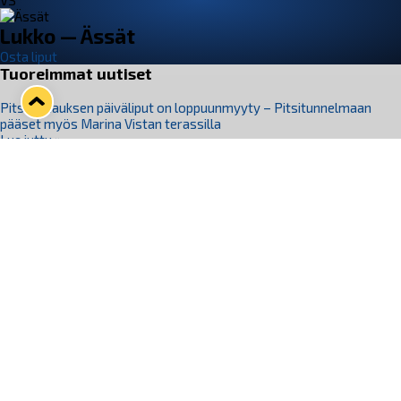
VS
Lukko — Ässät
Osta liput
Tuoreimmat uutiset
Pitsiturnauksen päiväliput on loppuunmyyty – Pitsitunnelmaan
pääset myös Marina Vistan terassilla
Lue juttu »
Lukko ja pirkanmaalainen vaatevalmistaja Nousu yhteistyöhön
Lue juttu »
Aapo Vanninen Nuorten Leijonien mukana
Lue juttu »
Rauman Lukko Oy on ostanut Marina Vista Oy:n liiketoiminnan
Raumalta
Lue juttu »
Varausviikonloppu oli kiireinen Jakub Florisille
Lue juttu »
Seuraa Lukkoa somessa