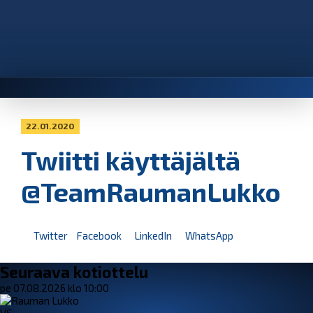
22.01.2020
Twiitti käyttäjältä
@TeamRaumanLukko
Twitter
Facebook
LinkedIn
WhatsApp
Seuraava kotiottelu
pe 07.08.2026 klo 10:00