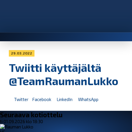
29.03.2022
Twiitti käyttäjältä
@TeamRaumanLukko
Twitter
Facebook
LinkedIn
WhatsApp
Seuraava kotiottelu
ti 01.09.2026 klo 18:30