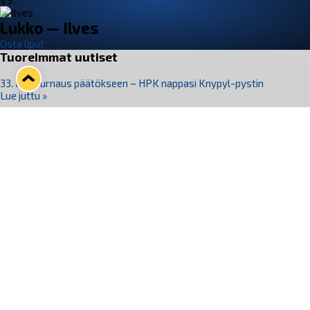
VS
Lukko — Ilves
Osta liput
Tuoreimmat uutiset
33. Pitsiturnaus päätökseen – HPK nappasi Knypyl-pystin
Lue juttu »
Otteluliput juhlakaudelle 26–27 nyt myynnissä!
Lue juttu »
Kiekko-Espoo voittaa historian ensimmäisen naisten
Pitsiturnauksen
Lue juttu »
Pitsiturnauksen päiväliput on loppuunmyyty – Pitsitunnelmaan
pääset myös Marina Vistan terassilla
Lue juttu »
Lukko ja pirkanmaalainen vaatevalmistaja Nousu yhteistyöhön
Lue juttu »
Seuraa Lukkoa somessa