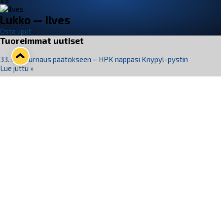
VS
Lukko — Ilves
Osta liput
Tuoreimmat uutiset
33. Pitsiturnaus päätökseen – HPK nappasi Knypyl-pystin
Lue juttu »
Otteluliput juhlakaudelle 26–27 nyt myynnissä!
Lue juttu »
Kiekko-Espoo voittaa historian ensimmäisen naisten
Pitsiturnauksen
Lue juttu »
Pitsiturnauksen päiväliput on loppuunmyyty – Pitsitunnelmaan
pääset myös Marina Vistan terassilla
Lue juttu »
Lukko ja pirkanmaalainen vaatevalmistaja Nousu yhteistyöhön
Lue juttu »
Seuraa Lukkoa somessa