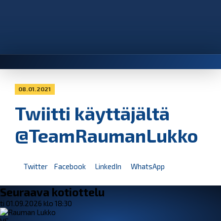
08.01.2021
Twiitti käyttäjältä
@TeamRaumanLukko
Twitter
Facebook
LinkedIn
WhatsApp
Seuraava kotiottelu
ti 01.09.2026 klo 18:30