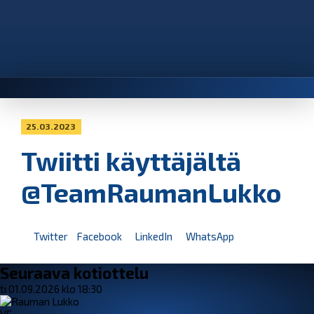
25.03.2023
Twiitti käyttäjältä
@TeamRaumanLukko
Twitter
Facebook
LinkedIn
WhatsApp
Seuraava kotiottelu
ti 01.09.2026 klo 18:30