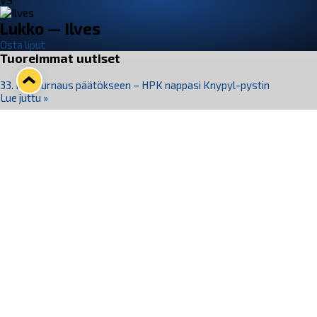
VS
Lukko — Ilves
Osta liput
Tuoreimmat uutiset
33. Pitsiturnaus päätökseen – HPK nappasi Knypyl-pystin
Lue juttu »
Otteluliput juhlakaudelle 26–27 nyt myynnissä!
Lue juttu »
Kiekko-Espoo voittaa historian ensimmäisen naisten
Pitsiturnauksen
Lue juttu »
Pitsiturnauksen päiväliput on loppuunmyyty – Pitsitunnelmaan
pääset myös Marina Vistan terassilla
Lue juttu »
Lukko ja pirkanmaalainen vaatevalmistaja Nousu yhteistyöhön
Lue juttu »
Seuraa Lukkoa somessa